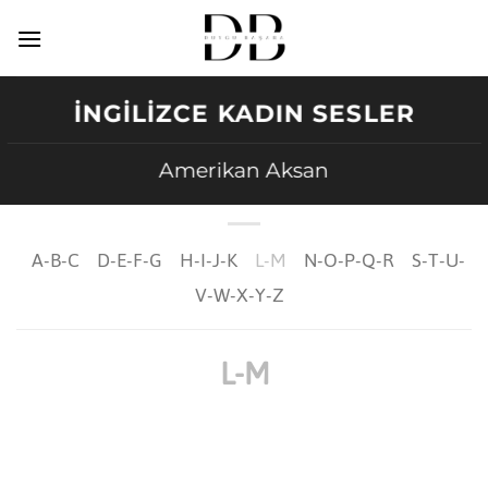
İçeriğe
atla
İNGILIZCE KADIN SESLER
Amerikan Aksan
A-B-C
D-E-F-G
H-I-J-K
L-M
N-O-P-Q-R
S-T-U-
V-W-X-Y-Z
L-M