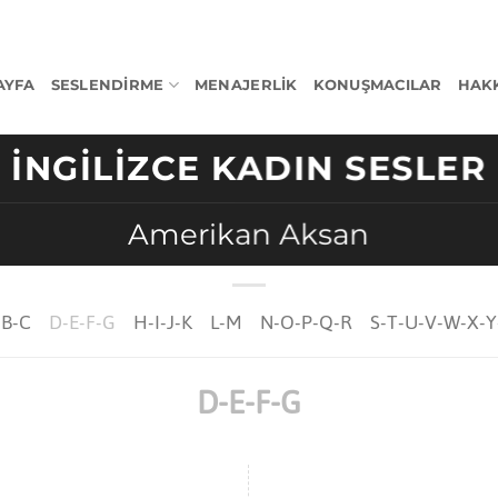
AYFA
SESLENDIRME
MENAJERLIK
KONUŞMACILAR
HAK
İNGILIZCE KADIN SESLER
Amerikan Aksan
-B-C
D-E-F-G
H-I-J-K
L-M
N-O-P-Q-R
S-T-U-V-W-X-Y
D-E-F-G