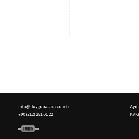
info@duygubasara.com.tr
Aydı
+90 (212) 281 01 22
KVKK