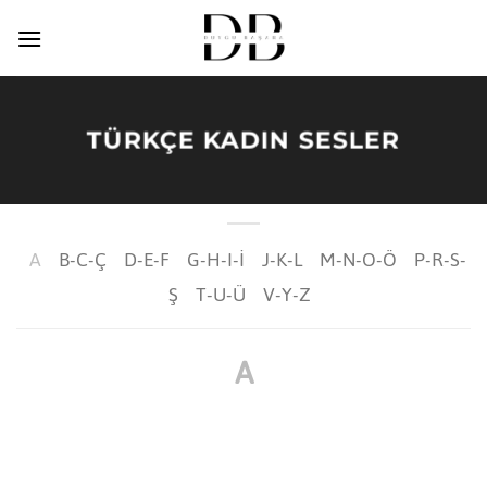
İçeriğe
atla
TÜRKÇE KADIN SESLER
A
B-C-Ç
D-E-F
G-H-I-İ
J-K-L
M-N-O-Ö
P-R-S-
Ş
T-U-Ü
V-Y-Z
A