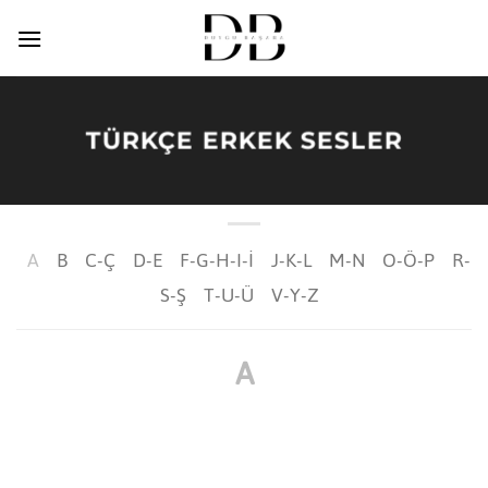
İçeriğe
atla
TÜRKÇE ERKEK SESLER
A
B
C-Ç
D-E
F-G-H-I-İ
J-K-L
M-N
O-Ö-P
R-
S-Ş
T-U-Ü
V-Y-Z
A