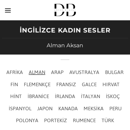
İçeriğe
atla
İNGILIZCE KADIN SESLER
Alman Aksan
AFRIKA
ALMAN
ARAP
AVUSTRALYA
BULGAR
FIN
FLEMENKÇE
FRANSIZ
GALCE
HIRVAT
HINT
İBRANICE
İRLANDA
İTALYAN
İSKOÇ
İSPANYOL
JAPON
KANADA
MEKSIKA
PERU
POLONYA
PORTEKIZ
RUMENCE
TÜRK