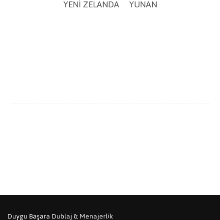
YENI ZELANDA
YUNAN
Duygu Başara Dublaj & Menajerlik